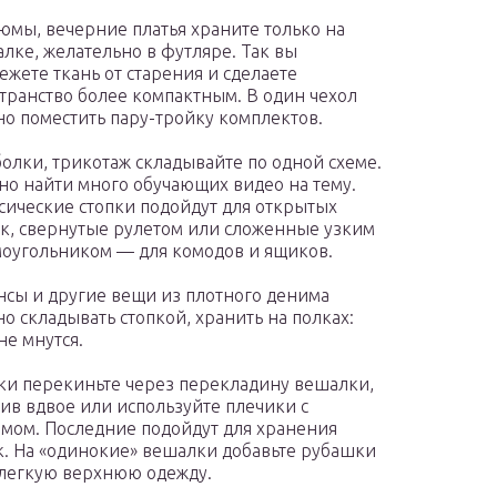
юмы, вечерние платья храните только на
лке, желательно в футляре. Так вы
ежете ткань от старения и сделаете
транство более компактным. В один чехол
о поместить пару-тройку комплектов.
олки, трикотаж складывайте по одной схеме.
о найти много обучающих видео на тему.
сические стопки подойдут для открытых
к, свернутые рулетом или сложенные узким
оугольником — для комодов и ящиков.
сы и другие вещи из плотного денима
о складывать стопкой, хранить на полках:
не мнутся.
и перекиньте через перекладину вешалки,
ив вдвое или используйте плечики с
мом. Последние подойдут для хранения
. На «одинокие» вешалки добавьте рубашки
легкую верхнюю одежду.