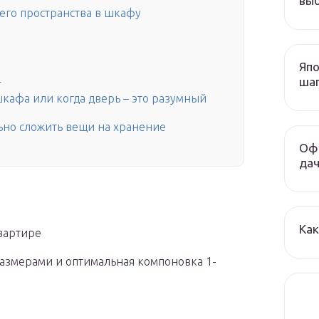
выб
его пространства в шкафу
Япо
шаг
т
кафа или когда дверь – это разумный
ьно сложить вещи на хранение
Офо
да
Как
вартире
размерами и оптимальная компоновка 1-