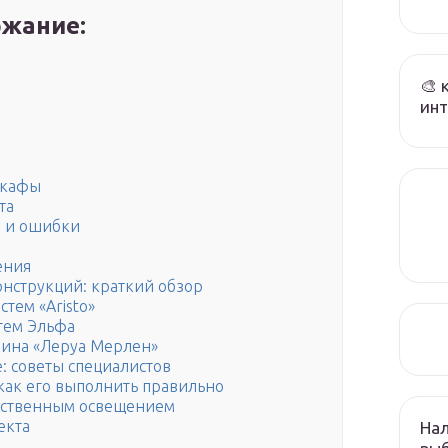
жание:
🎨 
инт
шкафы
та
ы и ошибки
ения
нструкций: краткий обзор
тем «Aristo»
тем Эльфа
зина «Леруа Мерлен»
: советы специалистов
как его выполнить правильно
тественным освещением
екта
Нал