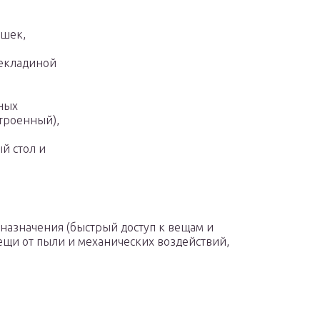
ушек,
рекладиной
ных
троенный),
й стол и
назначения (быстрый доступ к вещам и
ещи от пыли и механических воздействий,