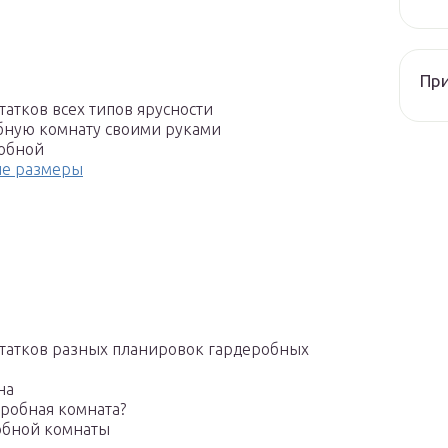
При
татков всех типов ярусности
обную комнату своими руками
робной
ые размеры
статков разных планировок гардеробных
на
еробная комната?
обной комнаты