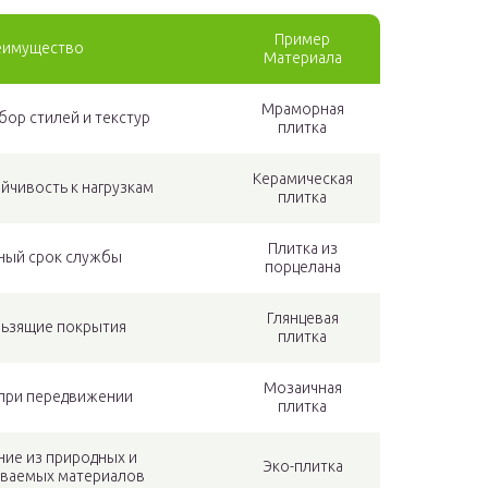
Пример
еимущество
Материала
Мраморная
ор стилей и текстур
плитка
Керамическая
йчивость к нагрузкам
плитка
Плитка из
ный срок службы
порцелана
Глянцевая
ьзящие покрытия
плитка
Мозаичная
при передвижении
плитка
ние из природных и
Эко-плитка
ваемых материалов