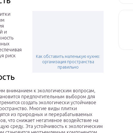
сть
литки
ым
ия
й и
жность
чных
еспечивая
я риск
Как обставить маленькую кухню:
организация пространства
правильно
ость
им вниманием к экологическим вопросам,
тановится предпочтительным выбором для
 стремится создать экологически устойчивое
ространство. Многие виды плитки
ятся из природных и перерабатываемых
ов, что снижает негативное воздействие на
ую среду. Эта устойчивость к экологическим
м становится неотъемлемым компонентом