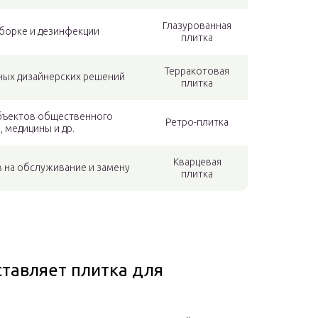
Глазурованная
уборке и дезинфекции
плитка
Терракотовая
ных дизайнерских решений
плитка
бъектов общественного
Ретро-плитка
, медицины и др.
Кварцевая
 на обслуживание и замену
плитка
тавляет плитка для