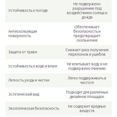
Не подвержено
разрушению под
Устойчивость к погоде
воздействием солнца и
дождя
Обеспечивает
Антискользящая
безопасность и
поверхность
предотвращает
скольжение
Снижает риск получения
Защита от травм
переломов и ушибов
Не впитывает воду и не
Устойчивость к воде и влаге
подвержено гниению
Легко поддерживать в
Легкость ухода и чистки
чистоте
Подходит для различных
Эстетический вид
дизайнов площадок
Не содержит вредных
Экологическая безопасность
веществ