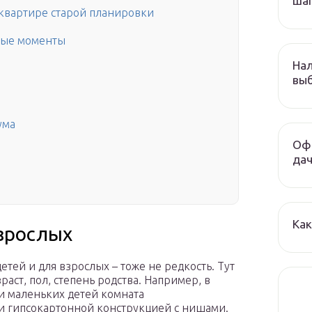
шаг
квартире старой планировки
ные моменты
Нал
выб
ума
Офо
да
Как
взрослых
тей и для взрослых – тоже не редкость. Тут
аст, пол, степень родства. Например, в
 и маленьких детей комната
и гипсокартонной конструкцией с нишами.