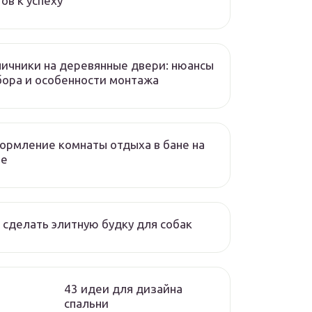
ов к успеху
ичники на деревянные двери: нюансы
ора и особенности монтажа
рмление комнаты отдыха в бане на
че
 сделать элитную будку для собак
43 идеи для дизайна
спальни