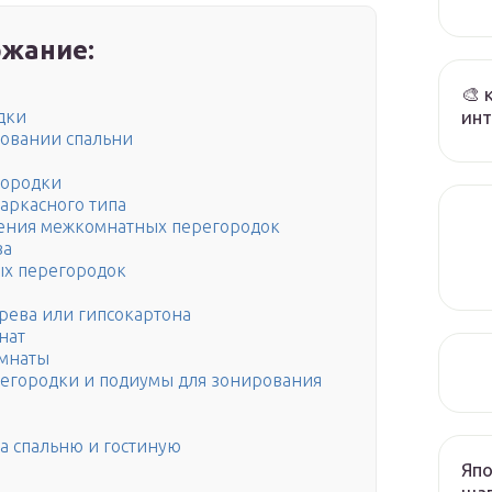
жание:
🎨 
инт
дки
овании спальни
городки
аркасного типа
дения межкомнатных перегородок
ва
ых перегородок
рева или гипсокартона
нат
мнаты
егородки и подиумы для зонирования
а спальню и гостиную
Япо