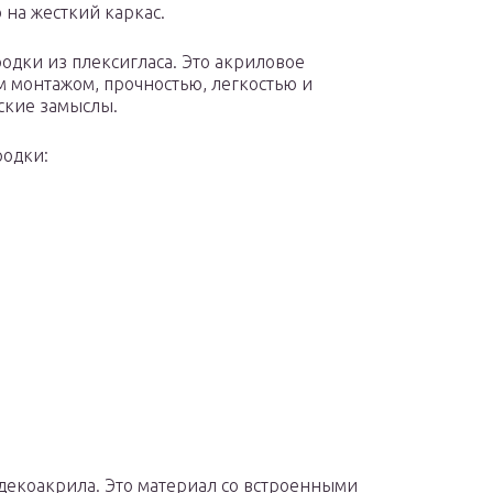
 на жесткий каркас.
дки из плексигласа. Это акриловое
м монтажом, прочностью, легкостью и
ские замыслы.
родки:
декоакрила. Это материал со встроенными