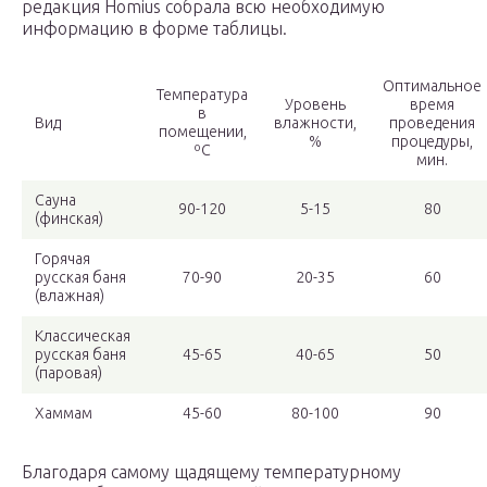
редакция Homius собрала всю необходимую
информацию в форме таблицы.
Оптимальное
Температура
Уровень
время
в
Вид
влажности,
проведения
помещении,
%
процедуры,
ºС
мин.
Сауна
90-120
5-15
80
(финская)
Горячая
русская баня
70-90
20-35
60
(влажная)
Классическая
русская баня
45-65
40-65
50
(паровая)
Хаммам
45-60
80-100
90
Благодаря самому щадящему температурному