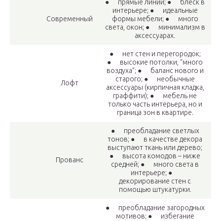
● прямые линии; ● блеск в
интерьере; ● идеальные
Современный
формы мебели; ● много
света, окон; ● минимализм в
аксессуарах.
● нет стен и перегородок;
● высокие потолки, “много
воздуха”; ● баланс нового и
старого; ● необычные
Лофт
аксессуары (кирпичная кладка,
граффити); ● мебель не
только часть интерьера, но и
граница зон в квартире.
● преобладание светлых
тонов; ● в качестве декора
выступают ткань или дерево;
● высота комодов – ниже
Прованс
средней; ● много света в
интерьере; ●
декорирование стен с
помощью штукатурки.
● преобладание загородных
мотивов; ● избегание