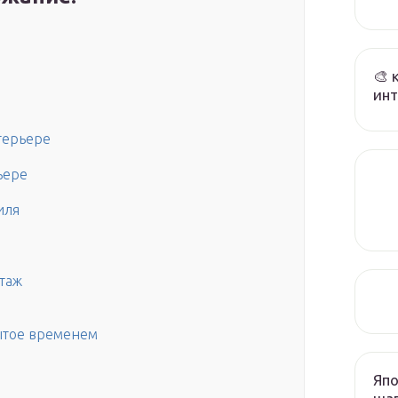
🎨 
инт
терьере
ьере
иля
таж
бытое временем
Япо