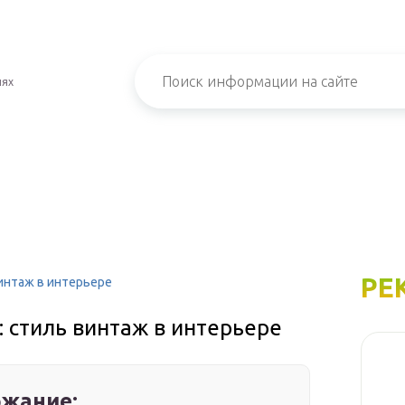
иях
РЕ
винтаж в интерьере
: стиль винтаж в интерьере
жание: