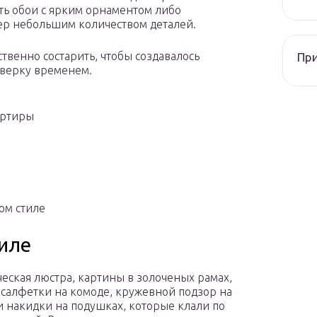
ть обои с ярким орнаментом либо
ер небольшим количеством деталей.
твенно состарить, чтобы создавалось
При
оверку временем.
артиры
ом стиле
тиле
еская люстра, картины в золоченых рамах,
салфетки на комоде, кружевной подзор на
и накидки на подушках, которые клали по