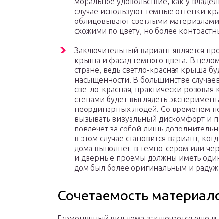
моральное удовольствие, как у владель
случае используют темные оттенки кр
облицовывают светлыми материалами,
схожими по цвету, но более контрастн
Заключительный вариант является пр
крыша и фасад темного цвета. В целом
стране, ведь светло-красная крыша буд
насыщенности. В большинстве случаев 
светло-красная, практически розова
стенами будет выглядеть эксперимента
неординарных людей. Со временем по
вызывать визуальный дискомфорт и пр
повлечет за собой лишь дополнитель
в этом случае становится вариант, ког
дома выполнен в темно-сером или чер
и дверные проемы должны иметь один
дом был более оригинальным и раду
Сочетаемость материал
Гармоничный вид дома заключается еще и 