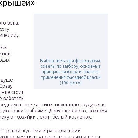
 крышей»
го века.
соту
ипедии,
хся
асной
юдях
Выбор цвета для фасада дома:
советы по выбору, основные
принципы выбора и секреты
применения фасадной краски
в душе
(100 фото)
Сразу
лнце стоит
о работать
ереднем плане картины неустанно трудится в
ную траву граблями. Девушке жарко, поэтому
алеку от хозяйки лежит белый козленок.
з травой, кустами и раскидистыми
 можно заметить, что его стены выкрашены