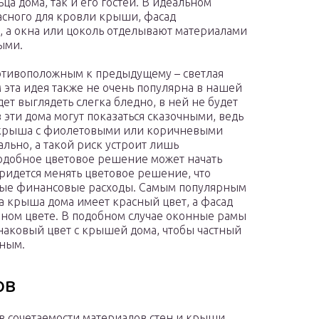
ца дома, так и его гостей. В идеальном
асного для кровли крыши, фасад
 а окна или цоколь отделывают материалами
ыми.
отивоположным к предыдущему – светлая
 эта идея также не очень популярна в нашей
ет выглядеть слегка бледно, в ней не будет
эти дома могут показаться сказочными, ведь
я крыша с фиолетовыми или коричневыми
льно, а такой риск устроит лишь
добное цветовое решение может начать
идется менять цветовое решение, что
ные финансовые расходы. Самым популярным
да крыша дома имеет красный цвет, а фасад
ном цвете. В подобном случае оконные рамы
аковый цвет с крышей дома, чтобы частный
жным.
ов
в сочетаемости материалов стен и крыши.