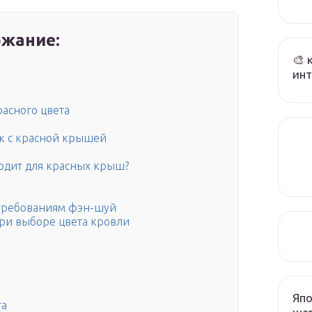
жание:
🎨 
инт
расного цвета
к с красной крышей
ходит для красных крыш?
 требованиям фэн-шуй
ри выборе цвета кровли
Япо
та