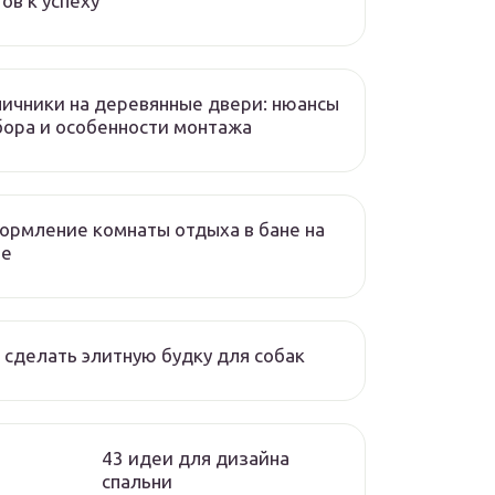
ов к успеху
ичники на деревянные двери: нюансы
ора и особенности монтажа
рмление комнаты отдыха в бане на
че
 сделать элитную будку для собак
43 идеи для дизайна
спальни