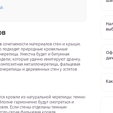
шаг
МА
Нал
выб
ов
в сочетаемости материалов стен и крыши.
но подходят природные кровельные
Офо
черепица. Уместна будет и битумная
да
одели, которые удачно имитируют дранку.
омпозитная металлочерепица, фальцевая
очерепицы и деревянных стен у эстетов
Как
тся кровли из натуральной черепицы: темно-
 Вполне гармонично будут смотреться и
овля. Если стены отделаны темным
етло-серая фальцевая кровля.