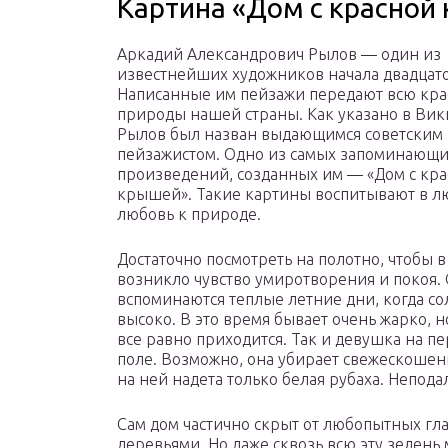
Картина «Дом с красной
Аркадий Александрович Рылов — один из
известнейших художников начала двадцато
Написанные им пейзажи передают всю кра
природы нашей страны. Как указано в Вик
Рылов был назван выдающимся советским
пейзажистом. Одно из самых запоминающи
произведений, созданных им — «Дом с кр
крышей». Такие картины воспитывают в л
любовь к природе.
Достаточно посмотреть на полотно, чтобы 
возникло чувство умиротворения и покоя. 
вспоминаются теплые летние дни, когда со
высоко. В это время бывает очень жарко, н
все равно приходится. Так и девушка на п
поле. Возможно, она убирает свежескошен
на ней надета только белая рубаха. Непод
Сам дом частично скрыт от любопытных гла
деревьями. Но даже сквозь всю эту зелень