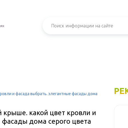
иях
РЕ
 кровли и фасада выбрать. элегантные фасады дома
й крыше. какой цвет кровли и
е фасады дома серого цвета